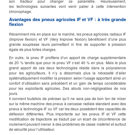
son tracteur pour changer ce paramètre.
Heureusement,
les technologies suivantes vont
venir
palier à cette intervention
chronophage.
Avantages des pneus agricoles IF et VF :
à très grande
flexion
Récemment mis en place sur le marché, les pneus agricoles radiaux IF
(
Improve
flexion)
et VF
(
Very
Improve
flexion)
bénéficient d’une plus
grande souplesse leurs permettant in fine de supporter à pression
égale de plus fortes charges.
En outre, le pneu IF profitera d’un apport de charge supplémentaire
de 20 % tandis que pour le pneu
VF c
’est 40 % en plus.
Mais le plus
grand apport de ces deux technologies réside dans la polyvalence
pour les agriculteurs.
Il n’y a désormais plus la nécessité d’aller
systématiquement modifier la pression selon l'usage apportant ainsi un
confort d’utilisation sans précédent et un gain de temps considérable
pour les exploitants agricoles.
Des atouts non-négligeables de nos
jours.
Il convient toutefois de préciser qu’il ne sera pas de bon ton de mixer
sur la même machine des pneus à carcasse radiale standard avec des
pneus à technologie IF ou
VF car
les deux possèdent des capacités de
déflexion différentes.
Plus importante sur les pneus IF et VF cette
modification de trajectoire se traduit par un écart de circonférence de
roulement pouvant mener à des problèmes de casse matériel et surtout
de sécurité pour l’utilisateur.