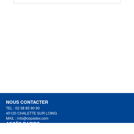
NOUS CONTACTER
TEL : 02 38 85 90 90
45120 CHALETTE SUR LOING
MAIL :
info@copadex.com
ACCÈS RAPIDE
Particulier ?
trouver un magasin