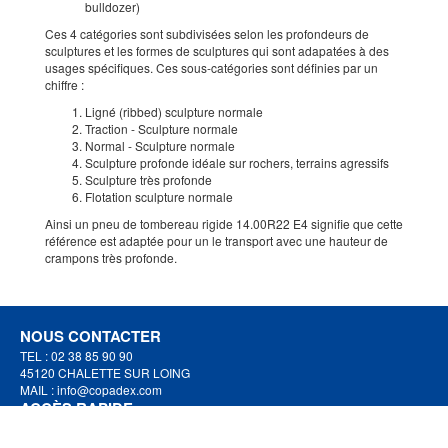
bulldozer)
Ces 4 catégories sont subdivisées selon les profondeurs de
sculptures et les formes de sculptures qui sont adapatées à des
usages spécifiques. Ces sous-catégories sont définies par un
chiffre :
Ligné (ribbed) sculpture normale
Traction - Sculpture normale
Normal - Sculpture normale
Sculpture profonde idéale sur rochers, terrains agressifs
Sculpture très profonde
Flotation sculpture normale
Ainsi un pneu de tombereau rigide 14.00R22 E4 signifie que cette
référence est adaptée pour un le transport avec une hauteur de
crampons très profonde.
NOUS CONTACTER
TEL : 02 38 85 90 90
45120 CHALETTE SUR LOING
MAIL :
info@copadex.com
ACCÈS RAPIDE
Particulier ?
trouver un magasin
Professionnel ?
ouvrez un compte