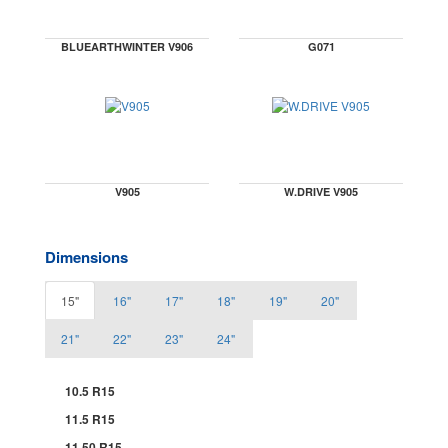
BLUEARTHWINTER V906
G071
V905
W.DRIVE V905
Dimensions
15"
16"
17"
18"
19"
20"
21"
22"
23"
24"
10.5 R15
11.5 R15
11.50 R15